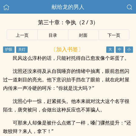
献给龙的男人
第三十章：争执（2 / 3）
上一页
目录
封面
下一页
〔加入书签〕
民风这么淳朴的话，只能衬托得自己愈发像个坏蛋了。
沈照还没来得及从自我唾弃的情绪中抽离，眼前忽然闪
过一道刺目的亮光。他下意识抬手挡在了眼前，就在此时屋
内传来一声冷硬的呵斥：“你就是沈大吗？”
沈照心中一惊，赶紧摇头。他本来就对沈大这个名字很
陌生，唐突被问，会做出这种反应也不算骗人。
可那来人却像是被什么点燃了一样，嗓门骤然提升：“还
敢狡辩？来人，拿下！”