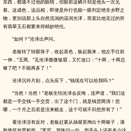
东西，都逃不过他的眼睛，但眼前这鳞片却是他头一次见
着。这成色，这品相，即便是外行也能一眼判定绝非乡野之
物，更别说那上头自然流淌的温润光泽，简直比他见过的所
有翡翠玉石都要来得精妙绝伦。
“如何？”沧泽出声问。
老板转了转眼珠子，收起喜色，板起脸来，他左手往前
一伸，“五两。”见沧泽微微皱眉，又忙改口：“十两，十两总
够了吧？不能再多了！”
沧泽沉吟片刻，点头应下，“钱现在可以给我吗？”
“当然！当然！”老板生怕沧泽会反悔，连声道，“我们这
都是一手交钱一手交货，出了这个门，就是钱货两清！您
哪，一个月之后若是没来赎走，这个可就不归您所有了！”
看沧泽没有反对，老板赶紧从抽屉里掏出十两银子，满
脸堆笑放置柜面，“客官，冒昧问一句，您手头上还有多少这