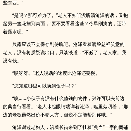
些东西。”
“是吗？那可难办了。”老人不知听没听清沧泽的话，又抱
起另一篮花摆到桌面，“要不要看看这些？今早刚摘的，还带
着露水呢。”
晨露应该不会保存到傍晚吧。沧泽看着满脸慈祥笑意的
老人，没有将质疑说出口，只淡淡道：“不必了，老人家。我
没有钱。”
“哎呀呀。”老人说话的速度比沧泽还要慢。
“您知道哪里可以换到银子吗？”
“噢……小伙子有没有什么值钱的物件，兴许可以去前边
的典当行看看。”老人眯起眼睛端详着沧泽，嘴里絮叨着，“那
边的老板虽然出价不够大方，但说不定能帮到你哦。”
沧泽谢过老妇人，沿着长街来到了挂着“典当”二字的商铺