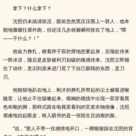
拿下？什么拿下？
沈照仍未搞清状况，眼前忽然黑压压围上一群人，他本
能地撒腿往屋外跑，但还没几步就被瞬间按在了地上，“喂
——干什么？！”
他奋力挣扎，梗着脖子双肘撑地想要起身，后颈处传来
一阵冰凉，随后是皮肤被利刃划破的痛感传来。沈照立即顿
住了动作，意识到原来进门晃了下自己眼睛的东西，是刀
刃。
他狼狈地趴在地上，刚才的挣扎所带起的尘土被吸进喉
咙里，让他止不住咳嗽起来。模糊的视线中出现一双穿着黑
色布靴的脚，那样式跟在电视里看到的官差衣物很像，沈照
艰难地抬起眼皮，映入眼帘的是一张陌生且凶狠的脸。
“说，”那人不带一丝感情地开口，一脚狠狠踩在沈照的背