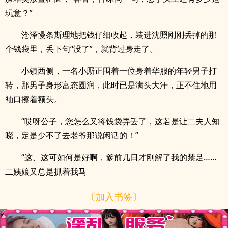
玩意？”
沧泽慢条斯理地把钱仔细收起，装进沈照刚刚丢掉的那
个钱袋里，丢下句“没了”，就背过身走了。
小镇西侧，一名小厮正围着一位身着华服的年轻男子打
转，那男子身形富态圆润，此时已是满头大汗，正不住地用
袖口擦着额头。
“哎呀公子，您怎么又将钱袋弄丢了，这若是让二夫人知
晓，定是少不了去老爷那说闲话的！”
“这、这可如何是好啊，爹前几日才刚解了我的禁足……
二姨娘又总是抓着我马
〔加入书签〕
x