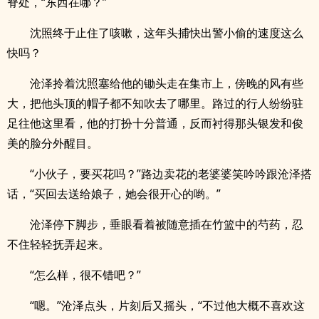
脊处，“东西在哪？”
沈照终于止住了咳嗽，这年头捕快出警小偷的速度这么
快吗？
沧泽拎着沈照塞给他的锄头走在集市上，傍晚的风有些
大，把他头顶的帽子都不知吹去了哪里。路过的行人纷纷驻
足往他这里看，他的打扮十分普通，反而衬得那头银发和俊
美的脸分外醒目。
“小伙子，要买花吗？”路边卖花的老婆婆笑吟吟跟沧泽搭
话，“买回去送给娘子，她会很开心的哟。”
沧泽停下脚步，垂眼看着被随意插在竹篮中的芍药，忍
不住轻轻抚弄起来。
“怎么样，很不错吧？”
“嗯。”沧泽点头，片刻后又摇头，“不过他大概不喜欢这