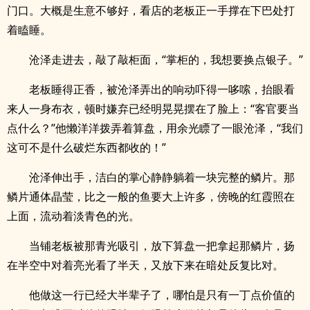
门口。大概是生意不够好，看店的老板正一手撑在下巴处打
着瞌睡。
沧泽走进去，敲了敲柜面，“掌柜的，我想要换点银子。”
老板睡得正香，被沧泽弄出的响动吓得一哆嗦，抬眼看
来人一身布衣，顿时嫌弃已经明晃晃摆在了脸上：“客官要当
点什么？”他懒洋洋拨弄着算盘，用余光瞟了一眼沧泽，“我们
这可不是什么破烂东西都收的！”
沧泽伸出手，洁白的掌心静静躺着一块完整的鳞片。那
鳞片通体晶莹，比之一般的鱼要大上许多，傍晚的红霞照在
上面，流动着淡青色的光。
当铺老板被那青光吸引，放下算盘一把拿起那鳞片，扬
在半空中对着亮光看了半天，又放下来在暗处反复比对。
他做这一行已经大半辈子了，哪怕是只有一丁点价值的