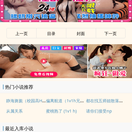
上一页
目录
封面
下一页
x
热门小说推荐
静海旖旎（校园高H）
偏离航道（1v1h兄妹骨科bg）
都在找五师姐散落的法宝
从属关系
蜜桃熟了 (1v1 h)
请你们接受np
最近入库小说