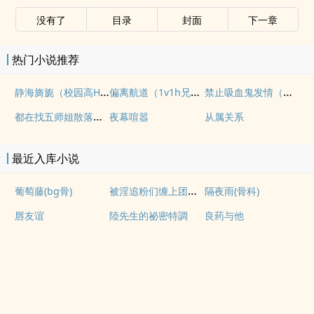
没有了
目录
封面
下一章
热门小说推荐
静海旖旎（校园高H）
偏离航道（1v1h兄妹骨科bg）
禁止吸血鬼发情（姐狗高H 1v1）
都在找五师姐散落的法宝
夜幕喧嚣
从属关系
最近入库小说
被淫追粉们缠上团播女主播(露出NPH)
葡萄藤(bg骨)
隔夜雨(骨科)
唇友谊
陸先生的祕密特調
良药与他