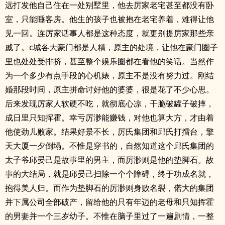
远打发他自己住在一处别墅里，他去厉家老宅甚至都没有卧
室，只能睡客房。他生的孩子也被抱在老宅养着，难得让他
见一回。连厉家话事人都是这种态度，就更别提厉家那些亲
戚了。c城各大豪门都是人精，原主的处境，让他在豪门圈子
里也处处受排挤，甚至整个娱乐圈都在看他的笑话。当然作
为一个多少有点手段的心机婊，原主不是没有努力过。刚结
婚那段时间，原主拼命讨好他的婆婆，很是花了不少心思。
后来发现厉家人软硬不吃，就彻底心凉，干脆破罐子破摔，
成日里只知挥霍。幸亏厉渺能赚钱，对他也算大方，才由着
他使劲儿败家。结果好景不长，厉氏集团和邱氏打擂台，擎
天大厦一夕倒塌。不惟是穿书的，自然知道这个邱氏集团的
太子爷邱晏己是故事里的男主，而厉渺则是他的垫脚石。故
事的大结局，就是邱晏己扫除一个个障碍，终于功成名就，
抱得美人归。而作为垫脚石的厉渺则身败名裂，偌大的集团
并下属公司全部破产，留给他的只有年迈的老母和只知挥霍
的男妻并一个三岁幼子。不惟在脑子里过了一遍剧情，一整