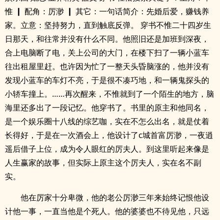
惟 ┃ 配角：厉渺 ┃ 其它：一句话简介：先婚后爱，赚钱养
家。立意：坚持努力，直到触底反弹。 穿书不惟二十四岁生
日那天，和往常并没有什么不同。他照旧还是加班到深夜，
合上电脑断了电，关上公司的大门，在楼下扫了一辆小蓝车
往出租屋里赶。也许因为忙了一整天头昏脑涨的，他并没有
发现小蓝车的车灯不亮，于是很不凑巧地，和一辆鬼探头的
小轿车撞上。……再次醒来，不惟就到了一个陌生的地方，脑
海里还多出了一段记忆。他穿书了。书里的原主和他同名，
是一个娱乐圈十八线的综艺咖，实在不怎么出名，就是仗着
长得好，于是在一次酒会上，他设计了c城首富厉渺，一夜逍
遥后借子上位，成为令人眼红的厉夫人。到这里听起来像是
人生赢家的故事，但实际上原主这个厉夫人，实在名不副
实。
他在厉家十分卑微，他的老公厉渺三年来始终记恨他设
计他一事，一直当他是个死人。他的婆婆也不待见他，只远