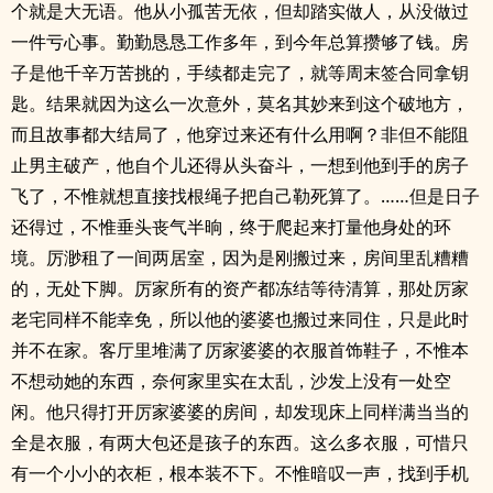
个就是大无语。他从小孤苦无依，但却踏实做人，从没做过
一件亏心事。勤勤恳恳工作多年，到今年总算攒够了钱。房
子是他千辛万苦挑的，手续都走完了，就等周末签合同拿钥
匙。结果就因为这么一次意外，莫名其妙来到这个破地方，
而且故事都大结局了，他穿过来还有什么用啊？非但不能阻
止男主破产，他自个儿还得从头奋斗，一想到他到手的房子
飞了，不惟就想直接找根绳子把自己勒死算了。……但是日子
还得过，不惟垂头丧气半晌，终于爬起来打量他身处的环
境。厉渺租了一间两居室，因为是刚搬过来，房间里乱糟糟
的，无处下脚。厉家所有的资产都冻结等待清算，那处厉家
老宅同样不能幸免，所以他的婆婆也搬过来同住，只是此时
并不在家。客厅里堆满了厉家婆婆的衣服首饰鞋子，不惟本
不想动她的东西，奈何家里实在太乱，沙发上没有一处空
闲。他只得打开厉家婆婆的房间，却发现床上同样满当当的
全是衣服，有两大包还是孩子的东西。这么多衣服，可惜只
有一个小小的衣柜，根本装不下。不惟暗叹一声，找到手机