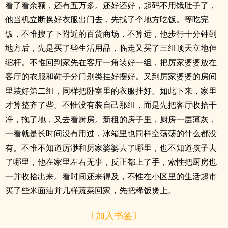
看了看余额，还有五万多。还好还好，起码不用饿肚子了，
他当机立断换好衣服出门去，先找了个地方吃饭。等吃完
饭，不惟搜了下附近的百货商场，不算远，他步行十分钟到
地方后，先是买了些生活用品，临走又买了三组顶天立地伸
缩杆。不惟回到家先在客厅一角装好一组，把厉家婆婆放在
客厅的衣服和鞋子分门别类挂好摆好。又到厉家婆婆的房间
里装好第二组，同样把卧室里的衣服挂好。如此下来，家里
才算整齐了些。不惟没有装自己那组，而是先把客厅收拾干
净，拖了地，又去看厨房。新租的房子里，厨房一层薄灰，
一看就是长时间没有用过，冰箱里也同样空荡荡的什么都没
有。不惟不知道厉渺和厉家婆婆去了哪里，也不知道孩子去
了哪里，他在家里左右无事，反正都上了手，索性把厨房也
一并收拾出来。看时间还来得及，不惟在小区里的生活超市
买了些米面油并几样蔬菜回家，先把稀饭煲上。
〔加入书签〕