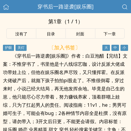
穿书后一路逆袭[娱乐圈]
第1章（1 / 1）
没有了
目录
封面
下一章
〔加入书签〕
《穿书后一路逆袭[娱乐圈]》作者：白豆泡醋【完结】文
案：不惟穿书了，书里他是十八线综艺咖，设计反派大佬成
功带娃上位，但他在娱乐圈名声尽毁，又只懂挥霍。在反派
大佬破产后，就抛下孩子拍拍pi股走了。不惟很倒霉，穿过
来时，小说已经大结局，再无他发挥余地。毕竟是自己生的
崽，他只能尽心尽力带着，努力赚钱养家，顶着群嘲上娃
综，只为了扛起男人的责任。阅读指南：11v1，he；男男可
婚可生子，可能会有bug；2各种情节内容全是杜撰，没有原
型，请勿带入；3开文后日更，不能更会请假。内容标签：
娱乐圈 婚恋 业界精英 甜文 穿书 轻松搜索关键字：主角：不