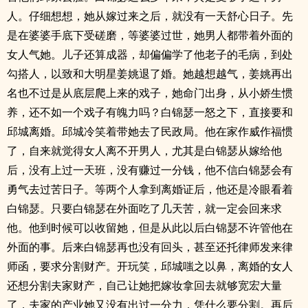
人。仔细想想，她从嫁过来之后，就没有一天舒心日子。先
是在婆婆手底下受磋磨，等婆婆过世，她男人都带着外面的
女人气她。儿子还算成器，却偏偏学了他老子的毛病，到处
勾搭人，以致和大明星姜姚退了婚。她越想越气，姜姚再出
名也不过是从底层爬上来的戏子，她命门出身，从小娇生惯
养，还不如一个戏子有魄力吗？白锦瑟一怒之下，直接要和
邱城离婚。邱城冷笑着带她去了民政局。他在家作威作福惯
了，自来就觉得女人离不开男人，尤其是白锦瑟从嫁给他
后，没有上过一天班，没有赚过一分钱，他不信白锦瑟会有
勇气去过苦日子。等两个人拿到离婚证后，他还是冷眼看着
白锦瑟。只要白锦瑟在外面吃了几天苦，就一定会回来求
他。他到时候可以收留她，但是从此以后白锦瑟不许管他在
外面的事。后来白锦瑟再也没有回头，甚至还托律师发来律
师函，要求分割财产。开玩笑，邱城嗤之以鼻，离婚的女人
还想分割夫家财产，自己让她把嫁妆拿回去就够宽宏大量
了，夫家的产业她又没有出过一分力，凭什么要分割。再后