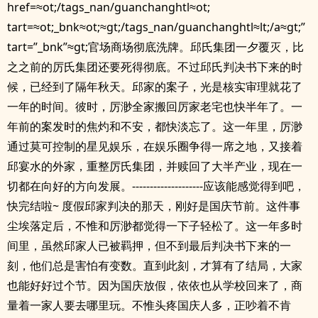
href=≈ot;/tags_nan/guanchanghtl≈ot;
tart=≈ot;_bnk≈ot;≈gt;/tags_nan/guanchanghtl≈lt;/a≈gt;”
tart=”_bnk”≈gt;官场商场彻底洗牌。邱氏集团一夕覆灭，比
之之前的厉氏集团还要死得彻底。不过邱氏判决书下来的时
候，已经到了隔年秋天。邱家的案子，光是核实审理就花了
一年的时间。彼时，厉渺全家搬回厉家老宅也快半年了。一
年前的案发时的焦灼和不安，都快淡忘了。这一年里，厉渺
通过莫可控制的星见娱乐，在娱乐圈争得一席之地，又接着
邱宴水的外家，重整厉氏集团，并赎回了大半产业，现在一
切都在向好的方向发展。--------------------应该能感觉得到吧，
快完结啦~ 度假邱家判决的那天，刚好是国庆节前。这件事
尘埃落定后，不惟和厉渺都觉得一下子轻松了。这一年多时
间里，虽然邱家人已被羁押，但不到最后判决书下来的一
刻，他们总是害怕有变数。直到此刻，才算有了结局，大家
也能好好过个节。因为国庆放假，依依也从学校回来了，商
量着一家人要去哪里玩。不惟头疼国庆人多，正吵着不肯