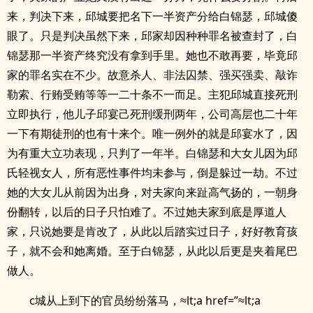
来，判决下来，邱城要把名下一半资产分给白锦瑟，邱城傻
眼了。只是判决虽然下来，邱家却因种种罪名被查封了，白
锦瑟那一半资产终究没有拿到手里。她也不敢再要，毕竟邱
家的罪名实在不少。故意杀人、非法囚禁、强买强卖、敲诈
勒索、行贿受贿等等一二十条不一而足。主犯邱城直接死刑
立即执行，他儿子邱宴己死刑缓刑两年，公司高层也二十年
一下有期徒刑的也有十来个。唯一例外的就是邱宴水了，因
为有重大立功表现，只判了一年半。白锦瑟和大女儿因为邱
氏轻视女人，所有恶性事件均未参与，倒是躲过一劫。不过
她的大女儿从前因为出身，对夫家向来趾高气扬的，一朝身
份翻转，以后的日子只怕难了。不过她夫家到底是厚道人
家，只说她要是肯改了，从此以后踏实过日子，好好教育孩
子，就不会和她离婚。至于白锦瑟，从此以后更是夹着尾巴
做人。
c城从上到下的官员纷纷落马，≈lt;a href=”≈lt;a