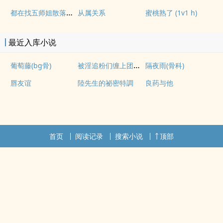
都在找五师姐散落的法宝
从属关系
蜜桃熟了 (1v1 h)
最近入库小说
被淫追粉们缠上团播女主播(露出NPH)
葡萄藤(bg骨)
隔夜雨(骨科)
唇友谊
陸先生的祕密特調
良药与他
首页
阅读记录
搜索小说
顶部