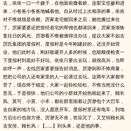
去，依依一口一个嫂子，在他面前撒着娇。连梨宝也掺和进
来，小爸爸小爸爸地喊着他。自从经过上次相亲的事，依依
对不惟就很是依赖。厉家老宅赎回来之后，她也搬过来住
了。厉家婆婆还把曾经老宅的帮佣也都请回来，厉家渐渐恢
复往日的风光。厉渺看不惟被缠得没办法，提议大家不如去
厉氏集团的度假村。度假村是今年刚建好的，还没开始营
业。他们此时去，刚好能避开人多的时候，也能顺便检查一
下度假村到底好不好玩。依依只要出去玩，就很高兴，当即
欢呼一声，去找厉家婆婆报告好消息。厉渺则和不惟商量，
想把公司的人还有家里的人一起请过去玩。这两年大家都辛
苦了，现在终于稳定，大家一起轻松轻松。不惟当然没什么
意见，于是很快，他们公司的小群就开始热闹起来了。顾长
风、莫可、小英、小禾，都在群里闹着让厉渺包个大巴车，
去自家的地方玩，没人愿意开车。度假村里还有电车，到地
方后出行也很方便。厉渺无不肯，答应完了，又艾特顾长风
去安排。顾长风：【……】到头来，还是他的事。