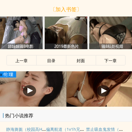
〔加入书签〕
x
上一章
目录
封面
下一章
x
热门小说推荐
静海旖旎（校园高H）
偏离航道（1v1h兄妹骨科bg）
禁止吸血鬼发情（姐狗高H 1v1）