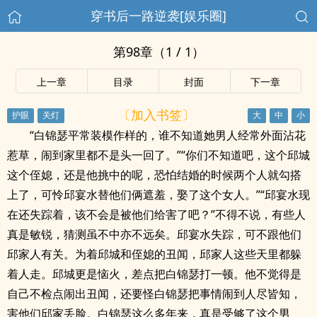
穿书后一路逆袭[娱乐圈]
第98章（1 / 1）
上一章
目录
封面
下一章
〔加入书签〕
“白锦瑟平常装模作样的，谁不知道她男人经常外面沾花
惹草，闹到家里都不是头一回了。”“你们不知道吧，这个邱城
这个侄媳，还是他挑中的呢，恐怕结婚的时候两个人就勾搭
上了，可怜邱宴水替他们俩遮羞，娶了这个女人。”“邱宴水现
在还失踪着，该不会是被他们给害了吧？”不得不说，有些人
真是敏锐，猜测虽不中亦不远矣。邱宴水失踪，可不跟他们
邱家人有关。为着邱城和侄媳的丑闻，邱家人这些天里都躲
着人走。邱城更是恼火，差点把白锦瑟打一顿。他不觉得是
自己不检点闹出丑闻，还要怪白锦瑟把事情闹到人尽皆知，
害他们邱家丢脸。白锦瑟这么多年来，真是受够了这个男