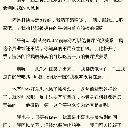
要询问我的意见啊。
还是赶快决定b较好，我清了清喉咙，「嗯，那就……那
家吧。」我抬起没被握住的手指向前方骑楼的招牌。
「平价……韩式烤r0u？前辈你可以选餐厅的没关系，我
这个月业绩还不错，你知真的不用在意价钱。」他松开了
手，慌张的跟我解释真的可以吃贵一点的餐厅没关系。
「噗哧，」我忍不住笑了出来，「我都快饿si了，而且我
是真的想吃烤r0u啦，价钱什麽的我根本没有在意。」
他有些不好意思地搔了搔後颈，「既然前辈都这样说
了，就吃那家吧，反正只要有前辈在，不管身在何处都是最
幸福的。」他微微一笑，这个笑容杀伤力还真是高啊。
「我也是，只要有你在，就算是小事也是最特别的回
忆，」我回以笑容，轻轻地握住他的手，「我们可以吃饭了