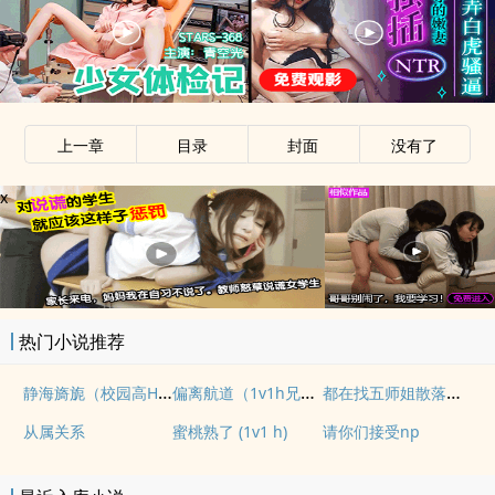
上一章
目录
封面
没有了
x
热门小说推荐
静海旖旎（校园高H）
偏离航道（1v1h兄妹骨科bg）
都在找五师姐散落的法宝
从属关系
蜜桃熟了 (1v1 h)
请你们接受np