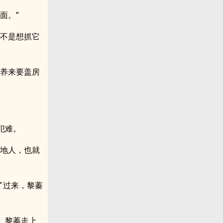
面。”
是不是想抓它
家养来要盖房
犯难。
外地人，也就
了过来，黎蓁
。黎蓁走上