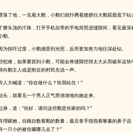
蹼落了地，一见着大鹅，小鹅们就扑腾着翅膀往大鹅屁股底下钻
了擦头顶的汗珠，打开手机自带的手电筒照进缝隙间，看见最深
小鹅。
因为惊吓过度，小鹅感受到光照，反而更加努力地往深处钻。
些犯难，如果要抓到小鹅，可能会将缝隙挖得太大从而破坏这块
得向鹅主人或是附近的村民先说一声。
有人大喊道：“你在做什么？给我站住！”
抬头，就看见一个男人正气势汹汹地向她走来。
起身，道：“你好，请问这些鹅是你家的吗？”
有理睬她，自顾自数着鹅的数量，最后拿手指指着黎蓁的鼻子说
有一只小的被你藏哪儿去了？”