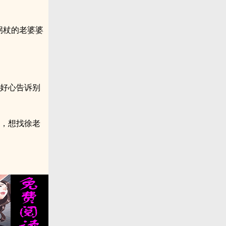
拐杖的老婆婆
滥好心告诉别
来，想找徐老