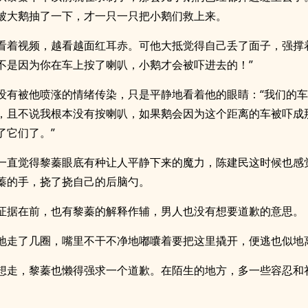
被大鹅抽了一下，才一只一只把小鹅们救上来。
看着视频，越看越面红耳赤。可他大抵觉得自己丢了面子，强撑
不是因为你在车上按了喇叭，小鹅才会被吓进去的！”
没有被他喷涨的情绪传染，只是平静地看着他的眼睛：“我们的
，且不说我根本没有按喇叭，如果鹅会因为这个距离的车被吓成
了它们了。”
一直觉得黎蓁眼底有种让人平静下来的魔力，陈建民这时候也感
蓁的手，挠了挠自己的后脑勺。
证据在前，也有黎蓁的解释作辅，男人也没有想要道歉的意思。
地走了几圈，嘴里不干不净地嘟囔着要把这里撬开，便逃也似地
想走，黎蓁也懒得强求一个道歉。在陌生的地方，多一些容忍和
。