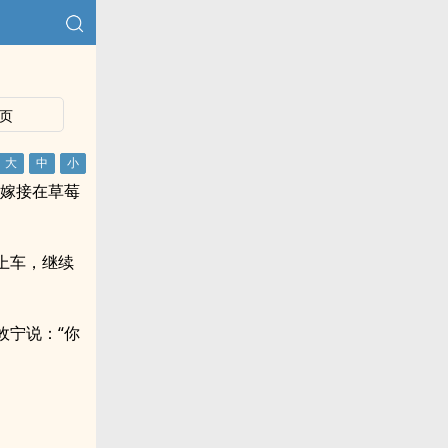
页
能嫁接在草莓
上车，继续
攸宁说：“你