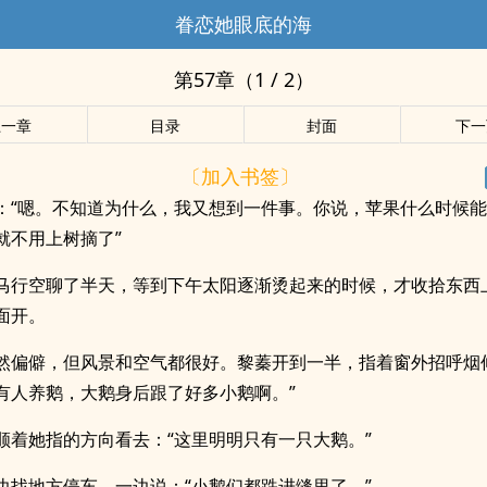
眷恋她眼底的海
第57章（1 / 2）
上一章
目录
封面
下一
〔加入书签〕
：“嗯。不知道为什么，我又想到一件事。你说，苹果什么时候
就不用上树摘了”
马行空聊了半天，等到下午太阳逐渐烫起来的时候，才收拾东西
面开。
然偏僻，但风景和空气都很好。黎蓁开到一半，指着窗外招呼烟
有人养鹅，大鹅身后跟了好多小鹅啊。”
顺着她指的方向看去：“这里明明只有一只大鹅。”
边找地方停车，一边说：“小鹅们都跌进缝里了。”