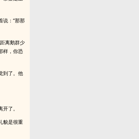
着说：“那那
车距离鹅群少
那样，你恐
觉到了。他
离开了。
礼貌是很重