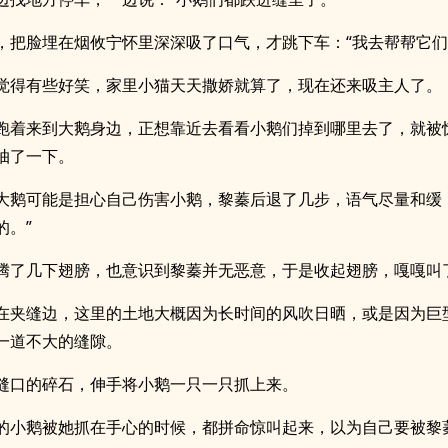
，把脸埋在烟攸宁怀里深深吸了口气，才跳下车：“我去帮帮它们
觉得有些好笑，家里小猫天天撒娇就算了，现在还来吸主人了。
跑着来到大鹅身边，正想靠近去看看小鹅们掉到哪里去了，就被
抽了一下。
大鹅可能是担心自己伤害小鹅，黎蓁后退了几步，语气尽量和缓
的。”
腾了几下翅膀，也意识到黎蓁并无恶意，于是收起翅膀，嘎嘎叫
在夹缝边，这里的土地大概因为长时间的风吹日晒，或是因为巨
一道不大的缝隙。
缝口的碎石，伸手将小鹅一只一只抓上来。
的小鹅被她抓在手心的时候，都拼命惊叫起来，以为自己要被黎