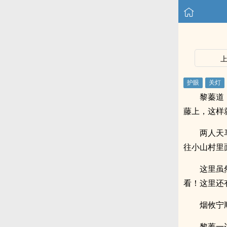
黎蓁道
藤上，这样
两人天
往小山村里
这里虽
看！这里还
烟攸宁
黎蓁一