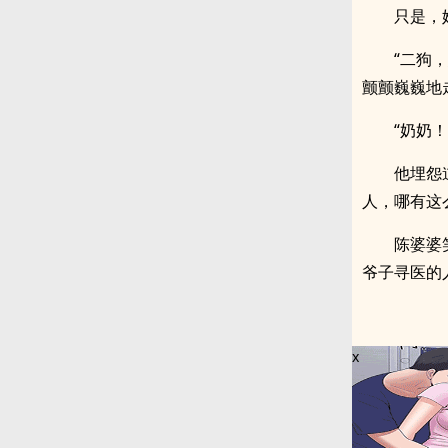
只是，
“二狗
颤颤巍巍地
“奶奶
他埋怨
人，哪有这么
陈婆婆
爷子寻医的
x