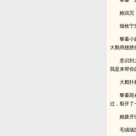
她说完
烟攸宁
黎蓁小
大鹅用翅膀
意识到
我是来帮你
大鹅扑
黎蓁跪
过，裂开了
她拨开
毛绒绒