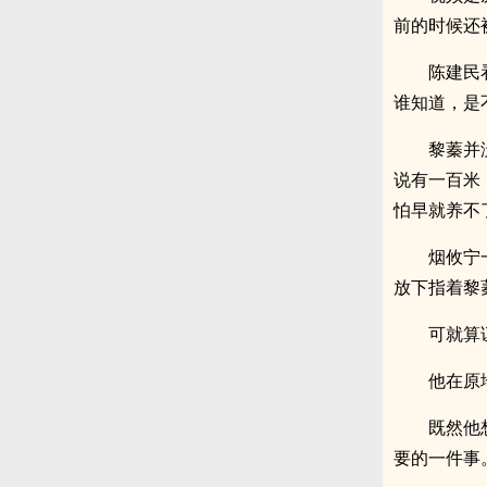
前的时候还
陈建民
谁知道，是
黎蓁并
说有一百米
怕早就养不
烟攸宁
放下指着黎
可就算
他在原
既然他
要的一件事