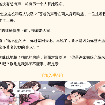
她没有想出声，却有另一个人替她说话。
，怎么这么和客人说话？”苍老的声音在两人身后响起，一位拄着
走了上来。
！”陈建民快步上前，扶着老人家。
道：“这么热的天，你赶紧回去吧。再说了，要不是因为你整天
多莫名其妙的‘客人’。”
笑眯眯地拍了拍他的肩膀，转而对黎蓁说：“你是许家姑娘介绍
人吧？刚刚是我孙子不懂事，我是亲
〔加入书签〕