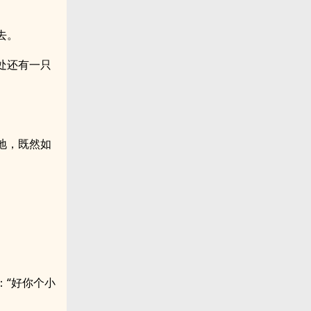
去。
处还有一只
地，既然如
：“好你个小