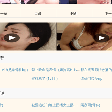
上一章
目录
封面
下一
推荐
禁止吸血鬼发情（姐狗高H 1v1）
1v1h兄妹骨科bg）
都在找五师姐散落
蜜桃熟了 (1v1 h)
请你们接受np
小说
被淫追粉们缠上团播女主播(露出NPH)
骨)
隔夜雨(骨科)