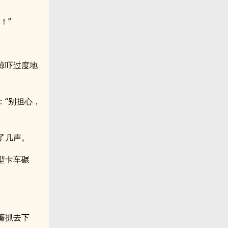
！”
惊吓过度地
：“别担心，
了几声。
型卡车碾
蓁抓去下