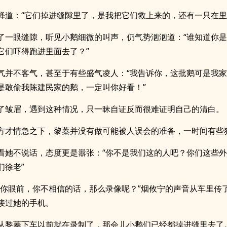
释道：“它们掉进缝隙里了，是我把它们救上来的，还有一只在里
了一眼缝隙，听见小鹅细微的叫声，仍气势汹汹道：“谁知道你
它们吓得跑进里面去了？”
气并不客气，甚至于有些盛气凌人：“我告诉你，这批鹅可是我
是敢偷我陈建民家的鹅，一定叫你好看！”
了皱眉，遇到这种情况，只一昧自证反而很难证明自己的清白。
方才情急之下，黎蓁并没有做可能被人误会的准备，一时间有些
看她不说话，态度更是嚣张：“你不是我们这的人吧？你们这些
们徐老”
在你眼前，你不相信的话，那么录像呢？”烟攸宁的声音从车里传
接过她的手机。
从黎蓁下车以前就在录制了，那会儿小鹅们已经都掉进缝里去了