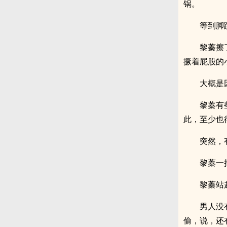
锅。
等到脚
黎蓁擦
撅着屁股的
大概是
黎蓁有
此，至少也
突然，
黎蓁一
黎蓁站
男人没
偷，说，还