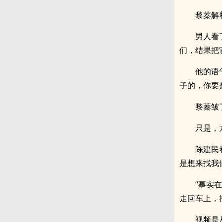
黎蓁解
男人看
们，结果把
他的语
子的，你要
黎蓁皱
只是，
陈建民
是想来找我
“事实
走回车上，
视频是