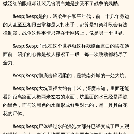
微泛红的眼眶却让裴无咎明白她是接受不了战争的残酷。
&esp;&esp;是的，昭柔生在和平年代，前二十几年身边
的人甚至互相甩巴掌都是大打出手，都算是打架斗殴会有法
律制裁，战争这种事情只存在于网络上，像是另一个世界。
&esp;&esp;而现在这个世界就这样残酷而直白的摆在她
面前，昭柔的心像是被人攥紧了一般，每一次跳动都耗尽了
全力。
&esp;&esp;彻底击碎昭柔的，是城南外城的一处大坑。
&esp;&esp;大坑直径大约有十米，深度未知，里面还能
看到距离路面大概两米左右的水面，坑里面的水已经是浑浊
的黑色，而与这黑色的水面形成鲜明对比的，是一具具白花
花的尸体。
&esp;&esp;尸体经过水的浸泡大部分已经变成了巨人观