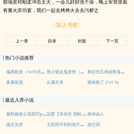
那场景对昭柔冲击太大，一会儿好好洗个澡，晚上军营里面
有篝火庆功宴，我们一起去烤烤火去去污秽之
〔加入书签〕
上一章
目录
封面
下一页
热门小说推荐
偏离航道（1v1h兄妹骨科bg）
禁止吸血鬼发情（姐狗高H 1v1）
都在找五师姐散落的法宝
夜幕喧嚣
从属关系
蜜桃熟了 (1v1 h)
最近入库小说
被联姻老公现我写po文后
囚爱【亲叔侄 强制 1v1 h】
俯仰由人
太阳照不到的地方【百合 s】
捷足先登
放过我