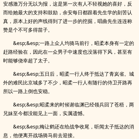
安感激万分无以为报，这是第一次有人不轻视她的喜好，反
而给她最大的支持和鼓励，余安每日都跟着先生学的刻苦认
真，原本上好的声线得到了进一步的挖掘，唱曲先生连连称
赞是个不可多得苗子。
&esp;&esp;一路上众人均骑马前行，昭柔本身有一定的
赶路经验在，因此在一众男子中速度也没落得下风，甚至有
时能够侥幸超了太子。
&esp;&esp;五日后，昭柔一行人终于抵达了青岚省。城
外的难民比京城多了不少，昭柔一行人有随行的侍卫开路再
所以一路上倒也安稳。
&esp;&esp;昭柔来的时候谢临渊已经领兵回了苍梧，两
兄妹至今都没能见上一面，实属遗憾。
&esp;&esp;梅让鹤还在给战争收尾，听闻太子抵达的消
息，他便离开战场骑马前去迎接。