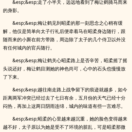
&esp;&esp;走了小半天，远远地看到了梅让鹤骑马而来
的身影。
&esp;&esp;梅让鹤见到昭柔的那一刻思念之心稍有缓
解，他仅是简单向太子行礼后便牵着马在昭柔身边随行，跟
随而来的小厮在前方带路，周边除了太子的几个侍卫以外没
有任何城内的官兵随行。
&esp;&esp;梅让鹤关心昭柔路上是否辛苦，昭柔摇了摇
头说还好，梅让鹤目测她的神色尚可，心中的石头也慢慢放
了下来。
&esp;&esp;越往南走路上战争留下的痕迹就越多，如今
距离两军冲突已经过去了七日有余，五月份的天气已经十分
闷热，再加上这两日阴雨连绵，城内的味道有些一言难尽。
&esp;&esp;昭柔的心里越来越沉重，她的脸色变得越来
越不好，太子原以为她是受不了环境的脏乱，可是昭柔那微