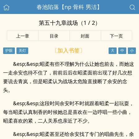
春池陷落【np 骨科 男洁】
第五十九章战场（1 / 2）
上一章
目录
封面
下一页
〔加入书签〕
&esp;&esp;昭柔有些不理解为什么让她也前去，而她这
一走余安也待不住了，前前后后在昭柔面前出现了好几次想
要说去青岚，但是昭柔认为战场太危险直接断了余安的念
头。
&esp;&esp;这段时间余安时不时就跟着昭柔一起玩耍，
每当昭柔认真制香的时候她总是喜欢在一边哼唱一些小曲，
昭柔喜欢的紧，二人关系也亲近了不少。
&esp;&esp;昭柔甚至还给余安找了专门的唱曲先生，余