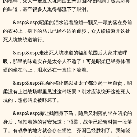
的模样，众人一走近大坑周围五米范围内便闻到了极其刺鼻
的味道，甚至很多人熏得都流下了眼泪。
&esp;&esp;昭柔的泪水沿着脸颊一颗又一颗的落在身前
的衣衫上，身下的马儿已经不适的踱步，众人纷纷避开这处
死人坑饶绕道前行。
&esp;&esp;走出死人坑味道的辐射范围后大家才敢呼
吸，那里的味道实在是太令人不适了！可是昭柔已经身体僵
硬的坐在马上，泪水还在一直往下流着。
&esp;&esp;在场的梅让鹤以及太子都泛起一丝自责，昭
柔没有上过战场哪里见过这种场景？刚才应该绕开这处死人
坑的，想必昭柔被吓坏了。
&esp;&esp;梅让鹤翻身下马，随后又利落的坐在昭柔的
身后，轻拍着她的背安抚道：“昭柔，战争已经暂时告一段落
了。有战争的地方就会存在牺牲，齐国已经胜利了。我知晓