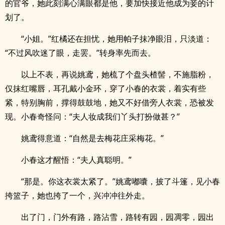
的官爷，她此刻满心满眼都是他，要加快接近他成为妾的计
划了。
“小姐。”红橘还在担忧，她用帕子抹净眼泪，只淡道：
“不过风吹迷了眼，走罢。”转身率先而去。
以上不表，再说姚鸢，她梳了个盘头楂髻，不施脂粉，
仅抹红嘴唇，耳孔戴小金环，穿了小春的衣裳，着实有些
紧，特别胸前，撑得鼓鼓地，她又不好借旁人衣裳，恐被发
现。小春奇怪问：“夫人妆成我们丫头打扮做甚？”
姚鸢得意道：“自然是去梅花庄采梅花。”
小春这才醒悟：“夫人真聪明。”
“那是。你这衣裳太紧了。”姚鸢嘟囔，披了斗篷，见小春
挎篮子，她也挎了一个，兴冲冲往外走。
出了门，门外有路，路沾雪，路转有园，园凋零，园出