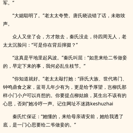
军。”
“大媳聪明了。”老太太夸赞。唐氏晓说错了话，未敢吱
声。
众人又坐了会，方才散去，秦氏没走，待四周无人，老
太太沉脸问：“可是你在背后撺掇？”
“这真是平地里起风波。”秦氏叫屈：“如意来给二爷做妾
的，早定下来的事，我何必乱生枝节。”
“你知道就好。”老太太敲打她：“薛氏大族、世代将门、
钟鸣鼎食之家，蓝哥儿年少有为，更是给予厚望，岂柳氏那
样小门小户可以肖想的。你要提点柳姑娘，莫生出不该有的
心思，否则”她冷哼一声。记住网址不迷路keshuzhai
秦氏忙保证：“她懂的，来给母亲请安前，她给我透了
底，是一门心思要给二爷做妾的。”