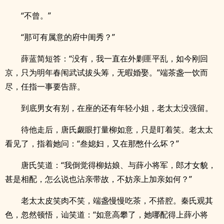
“不曾。”
“那可有属意的府中闺秀？”
薛蓝简短答：“没有，我一直在外剿匪平乱，如今刚回
京，只为明年春闱武试拔头筹，无暇婚娶。”端茶盏一饮而
尽，任指一事要告辞。
到底男女有别，在座的还有年轻小姐，老太太没强留。
待他走后，唐氏觑眼打量柳如意，只是盯着笑。老太太
看见了，指着她问：“叁媳妇，又在那憋什么坏？”
唐氏笑道：“我倒觉得柳姑娘、与薛小将军，郎才女貌，
甚是相配，怎么说也沾亲带故，不妨亲上加亲如何？”
老太太皮笑肉不笑，端盏慢慢吃茶，不搭腔。秦氏观其
色，忽然顿悟，讪笑道：“如意高攀了，她哪配得上薛小将