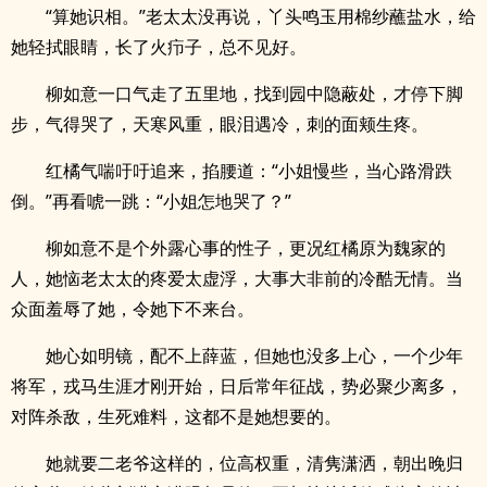
“算她识相。”老太太没再说，丫头鸣玉用棉纱蘸盐水，给
她轻拭眼睛，长了火疖子，总不见好。
柳如意一口气走了五里地，找到园中隐蔽处，才停下脚
步，气得哭了，天寒风重，眼泪遇冷，刺的面颊生疼。
红橘气喘吁吁追来，掐腰道：“小姐慢些，当心路滑跌
倒。”再看唬一跳：“小姐怎地哭了？”
柳如意不是个外露心事的性子，更况红橘原为魏家的
人，她恼老太太的疼爱太虚浮，大事大非前的冷酷无情。当
众面羞辱了她，令她下不来台。
她心如明镜，配不上薛蓝，但她也没多上心，一个少年
将军，戎马生涯才刚开始，日后常年征战，势必聚少离多，
对阵杀敌，生死难料，这都不是她想要的。
她就要二老爷这样的，位高权重，清隽潇洒，朝出晚归