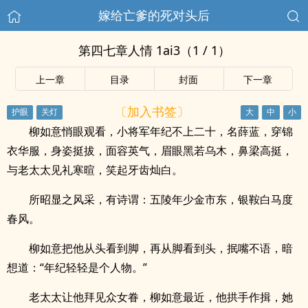
嫁给亡爹的死对头后
第四七章人情 1ai3（1 / 1）
上一章
目录
封面
下一章
〔加入书签〕
柳如意悄眼观看，小将军年纪不上二十，名薛蓝，穿锦
衣华服，身姿挺拔，面容英气，眉眼黑若乌木，鼻梁高挺，
与老太太见礼寒暄，笑起牙齿灿白。
所昭显之风采，有诗谓：五陵年少金市东，银鞍白马度
春风。
柳如意把他从头看到脚，再从脚看到头，抿嘴不语，暗
想道：“年纪轻轻是个人物。”
老太太让他拜见众女眷，柳如意最近，他拱手作揖，她