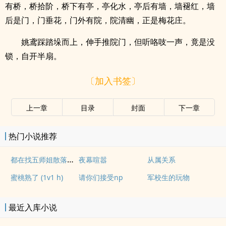
有桥，桥拾阶，桥下有亭，亭化水，亭后有墙，墙褪红，墙
后是门，门垂花，门外有院，院清幽，正是梅花庄。
姚鸢踩踏垛而上，伸手推院门，但听咯吱一声，竟是没
锁，自开半扇。
〔加入书签〕
上一章
目录
封面
下一章
热门小说推荐
都在找五师姐散落的法宝
夜幕喧嚣
从属关系
蜜桃熟了 (1v1 h)
请你们接受np
军校生的玩物
最近入库小说