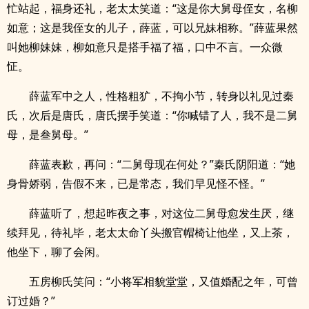
忙站起，福身还礼，老太太笑道：“这是你大舅母侄女，名柳
如意；这是我侄女的儿子，薛蓝，可以兄妹相称。”薛蓝果然
叫她柳妹妹，柳如意只是搭手福了福，口中不言。一众微
怔。
薛蓝军中之人，性格粗犷，不拘小节，转身以礼见过秦
氏，次后是唐氏，唐氏摆手笑道：“你喊错了人，我不是二舅
母，是叁舅母。”
薛蓝表歉，再问：“二舅母现在何处？”秦氏阴阳道：“她
身骨娇弱，告假不来，已是常态，我们早见怪不怪。”
薛蓝听了，想起昨夜之事，对这位二舅母愈发生厌，继
续拜见，待礼毕，老太太命丫头搬官帽椅让他坐，又上茶，
他坐下，聊了会闲。
五房柳氏笑问：“小将军相貌堂堂，又值婚配之年，可曾
订过婚？”