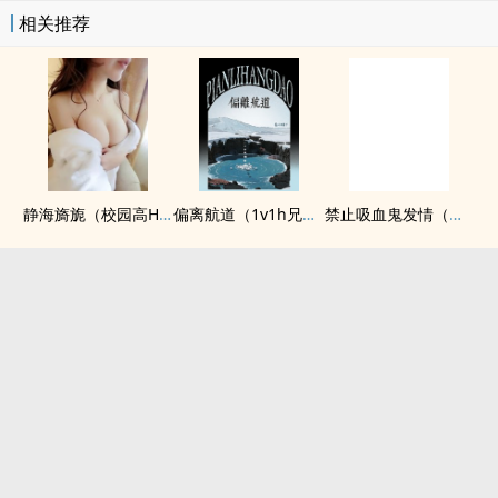
相关推荐
静海旖旎（校园高H）
偏离航道（1v1h兄妹骨科bg）
禁止吸血鬼发情（姐狗高H 1v1）