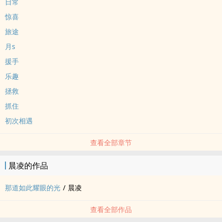
日常
惊喜
旅途
月s
援手
乐趣
拯救
抓住
初次相遇
查看全部章节
晨凌的作品
那道如此耀眼的光
/
晨凌
查看全部作品