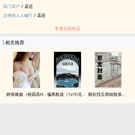
高门深户
/
孟还
太傅他人人喊打
/
孟还
查看全部作品
相关推荐
静海旖旎（校园高H）
偏离航道（1v1h兄妹骨科bg）
都在找五师姐散落的法宝