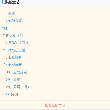
最新章节
if：摇摆
if：他的心事
惯性
久别之夜（1）
if：身体知道答案
if：做恨还是爱
if：似断难断
if：似断难断
（30）尘埃落定
（29）雪夜
（28）同居生活3
一场预谋4
查看全部章节