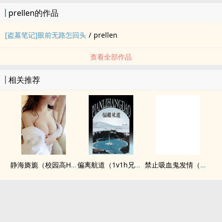
prellen的作品
[盗墓笔记]眼前无路怎回头
/
prellen
查看全部作品
相关推荐
静海旖旎（校园高H）
偏离航道（1v1h兄妹骨科bg）
禁止吸血鬼发情（姐狗高H 1v1）