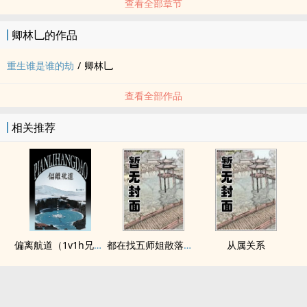
查看全部章节
卿林乚的作品
重生谁是谁的劫
/
卿林乚
查看全部作品
相关推荐
偏离航道（1v1h兄妹骨科bg）
都在找五师姐散落的法宝
从属关系