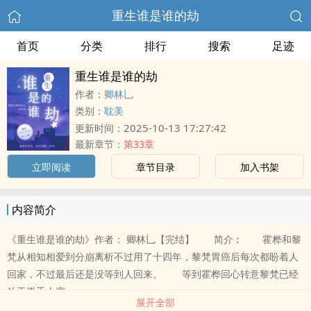
重生谁是谁的劫
首页
分类
排行
搜索
足迹
重生谁是谁的劫
作者：
卿林乚
类别：
耽美
2025-10-13 17:27:42
更新时间：
最新章节：
第33章
立即阅读
章节目录
加入书架
内容简介
《重生谁是谁的劫》作者： 卿林乚【完结】 简介︰ 霍桦和黎
梵从相知相爱到分崩离析不过用了十四年，黎梵胃癌后每次都盼着人
回家，不过最后还是没等到人回来。 等到霍桦回心转意黎梵已经
处于撒手人寰..
展开全部